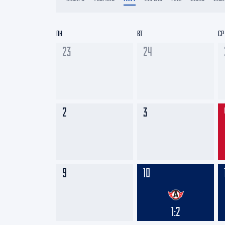
Локомотив
Северсталь
ПН
ВТ
СР
ЦСКА
23
24
Шанхайские Драконы
2
3
9
10
1:2