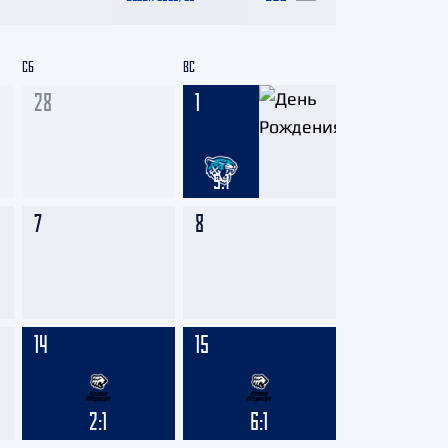
СБ
ВС
28
1
5:1
7
8
14
15
2:1
6:1