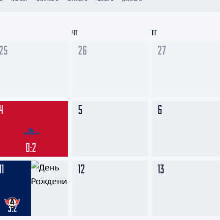
Амур
Барыс
ЧТ
ПТ
Салават Юлаев
25
26
27
Сибирь
4
5
6
0:2
11
12
13
3:2