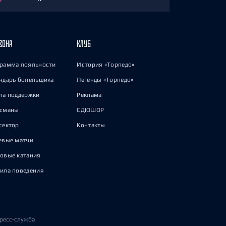
ЗОНА
КЛУБ
рамма лояльности
История «Торпедо»
ндарь болельщика
Легенды «Торпедо»
па поддержки
Реклама
исманы
СДЮШОР
сектор
Контакты
евые матчи
овые катания
ила поведения
ресс-служба