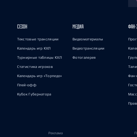
СЕЗОН
МЕДИА
ФАН-
Текстовые трансляции
Видеоматериалы
Прог
Календарь игр КХЛ
Видеотрансляции
Кале
Турнирные таблицы КХЛ
Фотогалерея
Груп
Статистика игроков
Тал
Календарь игр «Торпедо»
Фан-
Плей-офф
Гост
Кубок Губернатора
Масс
Прав
Реклама
П