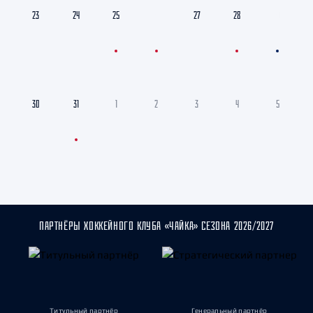
23
24
25
26
27
28
29
30
31
1
2
3
4
5
ПАРТНЁРЫ ХОККЕЙНОГО КЛУБА «ЧАЙКА» СЕЗОНА 2026/2027
Титульный партнёр
Генеральный партнёр