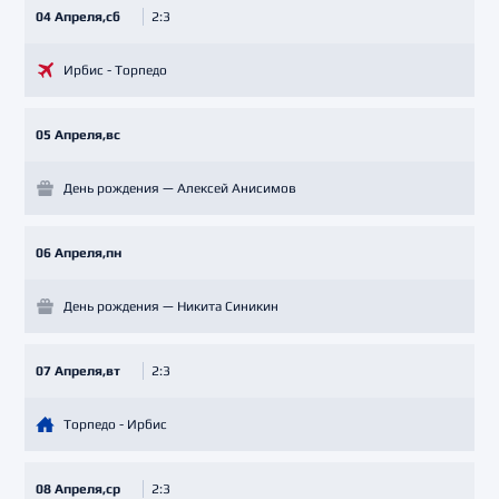
04 Апреля,сб
2:3
Ирбис - Торпедо
05 Апреля,вс
День рождения — Алексей Анисимов
06 Апреля,пн
День рождения — Никита Синикин
07 Апреля,вт
2:3
Торпедо - Ирбис
08 Апреля,ср
2:3