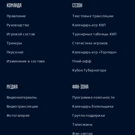
КОМАНДА
СЕЗОН
Правление
Текстовые трансляции
Руководство
Календарь игр КХЛ
Игровой состав
Турнирные таблицы КХЛ
Тренеры
Статистика игроков
Персонал
Календарь игр «Торпедо»
Изменения в составе
Плей-офф
Кубок Губернатора
МЕДИА
ФАН-ЗОНА
Видеоматериалы
Программа лояльности
Видеотрансляции
Календарь болельщика
Фотогалерея
Группа поддержки
Талисманы
Фан-сектор