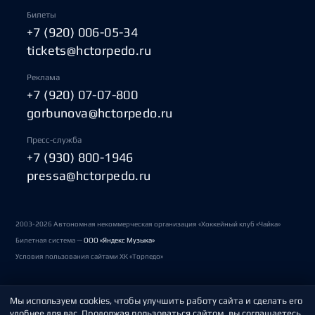
Билеты
+7 (920) 006-05-34
tickets@hctorpedo.ru
Реклама
+7 (920) 07-07-800
gorbunova@hctorpedo.ru
Пресс-служба
+7 (930) 800-1946
pressa@hctorpedo.ru
2003-2026 Автономная некоммерческая организация «Хоккейный клуб «Чайка»
Билетная система —
ООО «Яндекс Музыка»
Условия пользования сайтами ХК «Торпедо»
Мы используем cookies, чтобы улучшить работу сайта и сделать его
Политика обработки персональных данных
удобнее для вас. Продолжая пользоваться сайтом, вы соглашаетесь