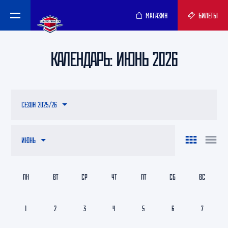
МАГАЗИН
БИЛЕТЫ
КАЛЕНДАРЬ: ИЮНЬ 2026
СЕЗОН 2025/26
ИЮНЬ
ПН
ВТ
СР
ЧТ
ПТ
СБ
ВС
1
2
3
4
5
6
7