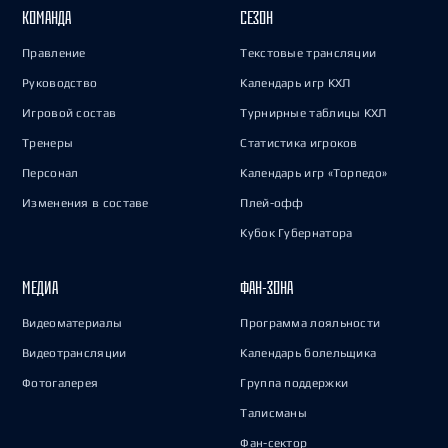
КОМАНДА
СЕЗОН
Правление
Текстовые трансляции
Руководство
Календарь игр КХЛ
Игровой состав
Турнирные таблицы КХЛ
Тренеры
Статистика игроков
Персонал
Календарь игр «Торпедо»
Изменения в составе
Плей-офф
Кубок Губернатора
МЕДИА
ФАН-ЗОНА
Видеоматериалы
Программа лояльности
Видеотрансляции
Календарь болельщика
Фотогалерея
Группа поддержки
Талисманы
Фан-сектор