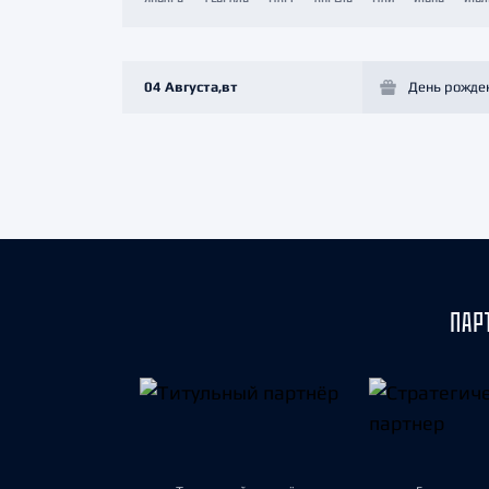
Локомотив
Северсталь
ЦСКА
04 Августа,вт
День рожде
Шанхайские Драконы
ПАР