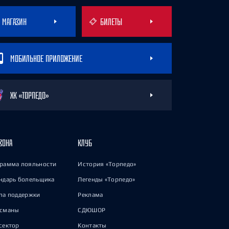
МАГАЗИН
БИЛЕТЫ
МОБИЛЬНОЕ ПРИЛОЖЕНИЕ
ХК «ТОРПЕДО»
ЗОНА
КЛУБ
рамма лояльности
История «Торпедо»
ндарь болельщика
Легенды «Торпедо»
па поддержки
Реклама
исманы
СДЮШОР
сектор
Контакты