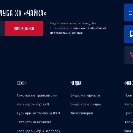
ЛУБА ХК «ЧАЙКА»
Подписываясь на рассылку, Вы
ПОДПИСАТЬСЯ
соглашаетесь
с
политикой обработки
персональных данных
СЕЗОН
МЕДИА
ФАН-
Текстовые трансляции
Видеоматериалы
Прог
Календарь игр КХЛ
Видеотрансляции
Кале
Турнирные таблицы КХЛ
Фотогалерея
Груп
Статистика игроков
Тал
Календарь игр «Торпедо»
Фан-