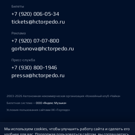
Билеты
+7 (920) 006-05-34
tickets@hctorpedo.ru
Реклама
+7 (920) 07-07-800
gorbunova@hctorpedo.ru
Пресс-служба
+7 (930) 800-1946
pressa@hctorpedo.ru
2003-2026 Автономная некоммерческая организация «Хоккейный клуб «Чайка»
Билетная система —
ООО «Яндекс Музыка»
Условия пользования сайтами ХК «Торпедо»
Мы используем cookies, чтобы улучшить работу сайта и сделать его
Политика обработки персональных данных
удобнее для вас. Продолжая пользоваться сайтом, вы соглашаетесь