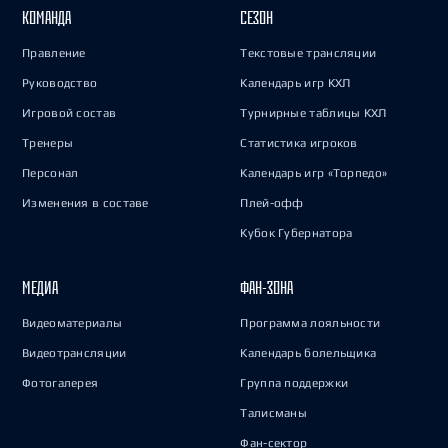
КОМАНДА
СЕЗОН
Правление
Текстовые трансляции
Руководство
Календарь игр КХЛ
Игровой состав
Турнирные таблицы КХЛ
Тренеры
Статистика игроков
Персонал
Календарь игр «Торпедо»
Изменения в составе
Плей-офф
Кубок Губернатора
МЕДИА
ФАН-ЗОНА
Видеоматериалы
Программа лояльности
Видеотрансляции
Календарь болельщика
Фотогалерея
Группа поддержки
Талисманы
Фан-сектор