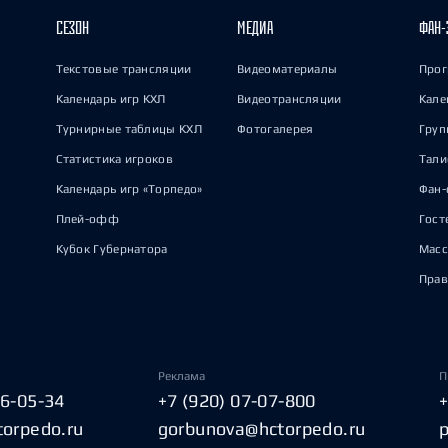
СЕЗОН
МЕДИА
ФАН-
Текстовые трансляции
Видеоматериалы
Прог
Календарь игр КХЛ
Видеотрансляции
Кале
Турнирные таблицы КХЛ
Фотогалерея
Груп
Статистика игроков
Тал
Календарь игр «Торпедо»
Фан-
Плей-офф
Гост
Кубок Губернатора
Масс
Прав
Реклама
П
06-05-34
+7 (920) 07-07-800
torpedo.ru
gorbunova@hctorpedo.ru