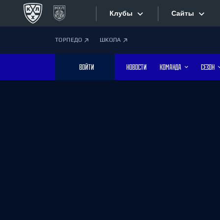
Клубы
Сайты
ТОРПЕДО
ШКОЛА
Конференция «Запад»
Сайты
ВОЙТИ
НОВОСТИ
КОМАНДА
СЕЗОН
Дивизион Боброва
Лада
Видеотран
СКА
Хайлайты
Спартак
Торпедо
Текстовые
ХК Сочи
Интернет-
Дивизион Тарасова
Фотобанк
Динамо Мн
Динамо М
Приложе