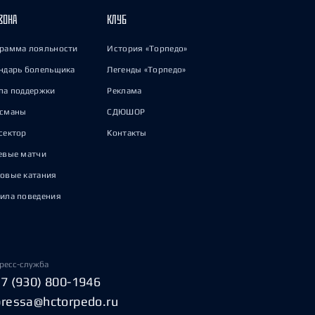
ЗОНА
КЛУБ
рамма лояльности
История «Торпедо»
ндарь болельщика
Легенды «Торпедо»
па поддержки
Реклама
исманы
СДЮШОР
сектор
Контакты
евые матчи
овые катания
ила поведения
ресс-служба
+7 (930) 800-1946
pressa@hctorpedo.ru