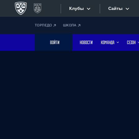
Клубы
Сайты
ТОРПЕДО
ШКОЛА
Конференция «Запад»
Сайты
ВОЙТИ
НОВОСТИ
КОМАНДА
СЕЗОН
Дивизион Боброва
Лада
Видеотран
СКА
Хайлайты
Спартак
Торпедо
Текстовые
ХК Сочи
Интернет-
Дивизион Тарасова
Фотобанк
Динамо Мн
Динамо М
Приложе