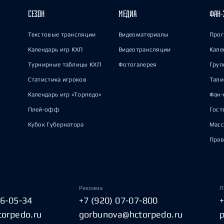
СЕЗОН
МЕДИА
ФАН-
Текстовые трансляции
Видеоматериалы
Прог
Календарь игр КХЛ
Видеотрансляции
Кале
Турнирные таблицы КХЛ
Фотогалерея
Груп
Статистика игроков
Тал
Календарь игр «Торпедо»
Фан-
Плей-офф
Гост
Кубок Губернатора
Масс
Прав
Реклама
П
06-05-34
+7 (920) 07-07-800
torpedo.ru
gorbunova@hctorpedo.ru