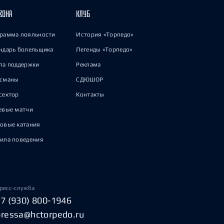
ЗОНА
КЛУБ
рамма лояльности
История «Торпедо»
ндарь болельщика
Легенды «Торпедо»
па поддержки
Реклама
исманы
СДЮШОР
сектор
Контакты
евые матчи
овые катания
ила поведения
ресс-служба
+7 (930) 800-1946
pressa@hctorpedo.ru