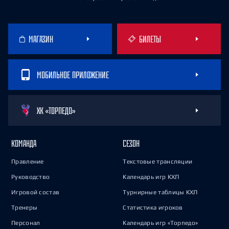
МАГАЗИН
БИЛЕТЫ
МОБИЛЬНОЕ ПРИЛОЖЕНИЕ
ХК «ТОРПЕДО»
КОМАНДА
СЕЗОН
Правление
Текстовые трансляции
Руководство
Календарь игр КХЛ
Игровой состав
Турнирные таблицы КХЛ
Тренеры
Статистика игроков
Персонал
Календарь игр «Торпедо»