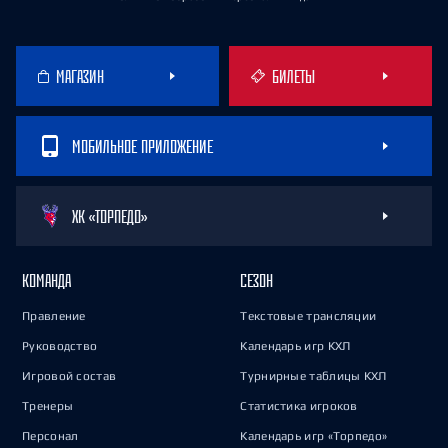
МАГАЗИН
БИЛЕТЫ
МОБИЛЬНОЕ ПРИЛОЖЕНИЕ
ХК «ТОРПЕДО»
КОМАНДА
СЕЗОН
Правление
Текстовые трансляции
Руководство
Календарь игр КХЛ
Игровой состав
Турнирные таблицы КХЛ
Тренеры
Статистика игроков
Персонал
Календарь игр «Торпедо»