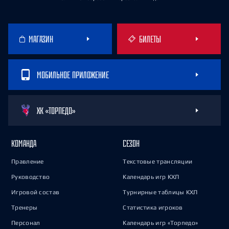
МАГАЗИН
БИЛЕТЫ
МОБИЛЬНОЕ ПРИЛОЖЕНИЕ
ХК «ТОРПЕДО»
КОМАНДА
СЕЗОН
Правление
Текстовые трансляции
Руководство
Календарь игр КХЛ
Игровой состав
Турнирные таблицы КХЛ
Тренеры
Статистика игроков
Персонал
Календарь игр «Торпедо»