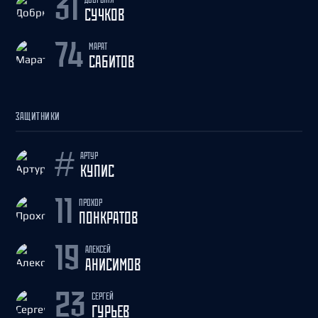
31
СУЧКОВ
МАРАТ
74
САБИТОВ
ЗАЩИТНИКИ
АРТУР
#
КУПИС
ПРОХОР
11
ПОНКРАТОВ
АЛЕКСЕЙ
19
АНИСИМОВ
СЕРГЕЙ
23
ГУРЬЕВ