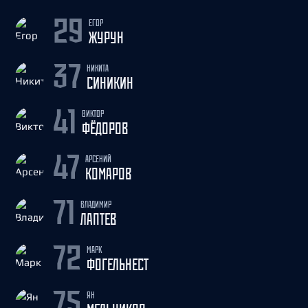
ЕГОР
29
ЖУРУН
НИКИТА
37
СИНИКИН
ВИКТОР
41
ФЁДОРОВ
АРСЕНИЙ
47
КОМАРОВ
ВЛАДИМИР
71
ЛАПТЕВ
МАРК
72
ФОГЕЛЬНЕСТ
ЯН
75