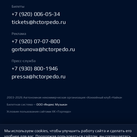
Билеты
+7 (920) 006-05-34
tickets@hctorpedo.ru
Реклама
+7 (920) 07-07-800
gorbunova@hctorpedo.ru
Пресс-служба
+7 (930) 800-1946
pressa@hctorpedo.ru
2003-2026 Автономная некоммерческая организация «Хоккейный клуб «Чайка»
Билетная система —
ООО «Яндекс Музыка»
Условия пользования сайтами ХК «Торпедо»
Мы используем cookies, чтобы улучшить работу сайта и сделать его
Политика обработки персональных данных
удобнее для вас. Продолжая пользоваться сайтом, вы соглашаетесь