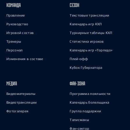
КОМАНДА
СЕЗОН
Правление
Текстовые трансляции
Руководство
Календарь игр КХЛ
Игровой состав
Турнирные таблицы КХЛ
Тренеры
Статистика игроков
Персонал
Календарь игр «Торпедо»
Изменения в составе
Плей-офф
Кубок Губернатора
МЕДИА
ФАН-ЗОНА
Видеоматериалы
Программа лояльности
Видеотрансляции
Календарь болельщика
Фотогалерея
Группа поддержки
Талисманы
Фан-сектор