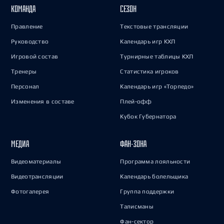
КОМАНДА
СЕЗОН
Правление
Текстовые трансляции
Руководство
Календарь игр КХЛ
Игровой состав
Турнирные таблицы КХЛ
Тренеры
Статистика игроков
Персонал
Календарь игр «Торпедо»
Изменения в составе
Плей-офф
Кубок Губернатора
МЕДИА
ФАН-ЗОНА
Видеоматериалы
Программа лояльности
Видеотрансляции
Календарь болельщика
Фотогалерея
Группа поддержки
Талисманы
Фан-сектор