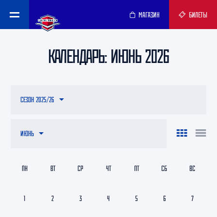
МАГАЗИН
БИЛЕТЫ
КАЛЕНДАРЬ: ИЮНЬ 2026
СЕЗОН 2025/26
ИЮНЬ
ПН
ВТ
СР
ЧТ
ПТ
СБ
ВС
1
2
3
4
5
6
7