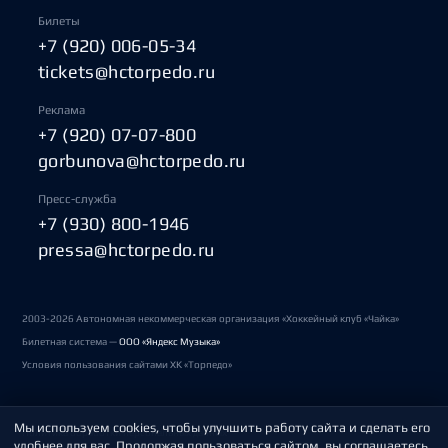
Билеты
+7 (920) 006-05-34
tickets@hctorpedo.ru
Реклама
+7 (920) 07-07-800
gorbunova@hctorpedo.ru
Пресс-служба
+7 (930) 800-1946
pressa@hctorpedo.ru
2003-2026 Автономная некоммерческая организация «Хоккейный клуб «Чайка»
Билетная система —
ООО «Яндекс Музыка»
Условия пользования сайтами ХК «Торпедо»
Мы используем cookies, чтобы улучшить работу сайта и сделать его
Политика обработки персональных данных
удобнее для вас. Продолжая пользоваться сайтом, вы соглашаетесь