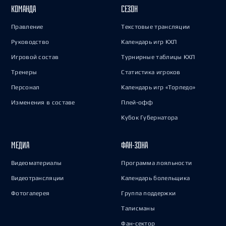
КОМАНДА
СЕЗОН
Правление
Текстовые трансляции
Руководство
Календарь игр КХЛ
Игровой состав
Турнирные таблицы КХЛ
Тренеры
Статистика игроков
Персонал
Календарь игр «Торпедо»
Изменения в составе
Плей-офф
Кубок Губернатора
МЕДИА
ФАН-ЗОНА
Видеоматериалы
Программа лояльности
Видеотрансляции
Календарь болельщика
Фотогалерея
Группа поддержки
Талисманы
Фан-сектор