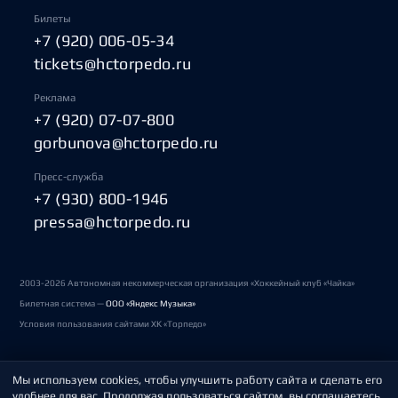
Билеты
+7 (920) 006-05-34
tickets@hctorpedo.ru
Реклама
+7 (920) 07-07-800
gorbunova@hctorpedo.ru
Пресс-служба
+7 (930) 800-1946
pressa@hctorpedo.ru
2003-2026 Автономная некоммерческая организация «Хоккейный клуб «Чайка»
Билетная система —
ООО «Яндекс Музыка»
Условия пользования сайтами ХК «Торпедо»
Мы используем cookies, чтобы улучшить работу сайта и сделать его
Политика обработки персональных данных
удобнее для вас. Продолжая пользоваться сайтом, вы соглашаетесь